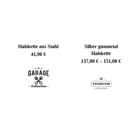
sortiert
Halskette aus Stahl
Silber gunmetal
Halskette
41,90
€
Preisspa
137,00
€
–
151,00
€
137,00 €
bis
151,00 €