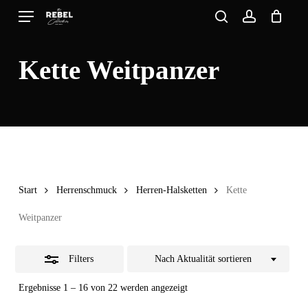
Skip
Menu
search
account
to
Close
Close
Cart
Cart
main
Filters
Kette Weitpanzer
content
Start
Herrenschmuck
Herren-Halsketten
Kette
Weitpanzer
Filters
Nach Aktualität sortieren
Nach
Ergebnisse 1 – 16 von 22 werden angezeigt
Aktualität