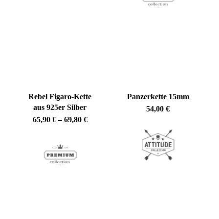
Rebel Figaro-Kette
Panzerkette 15mm
aus 925er Silber
54,00
€
Preisspanne:
65,90
€
–
69,80
€
65,90 €
bis
69,80 €