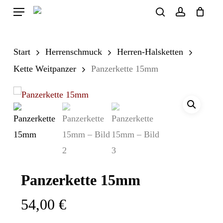
Skip
Menu
search
account
to
Close
Cart
Cart
main
Start
Herrenschmuck
Herren-Halsketten
content
Kette Weitpanzer
Panzerkette 15mm
Panzerkette 15mm
54,00
€