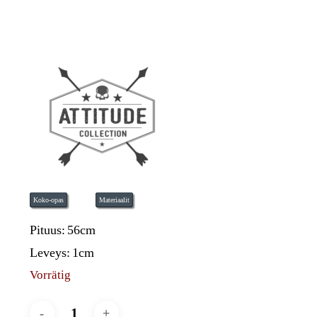
Koko-opas
Materiaalit
Pituus:
56cm
Leveys:
1cm
Vorrätig