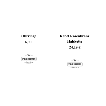
Es befinden sich keine Produkte im Warenkorb.
Ohrringe
Rebel Rosenkranz
Halskette
16,90
€
24,19
€
Go To Shop