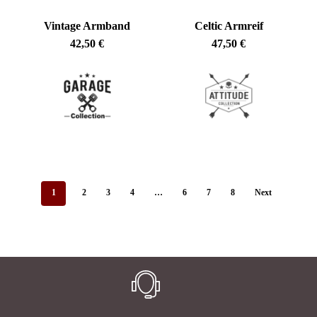
Vintage Armband
Celtic Armreif
42,50
€
47,50
€
1
2
3
4
…
6
7
8
Next