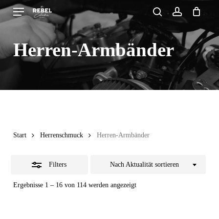
Skip
Menu
search
account
to
Close
Close
Cart
Cart
main
Filters
Herren-Armbänder
content
Start
Herrenschmuck
Herren-Armbänder
Filters
Nach Aktualität sortieren
Nach
Ergebnisse 1 – 16 von 114 werden angezeigt
Aktualität
sortiert