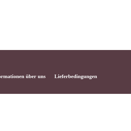
:
0,00
€
orb Anzeigen
Kasse
ormationen über uns
Lieferbedingungen