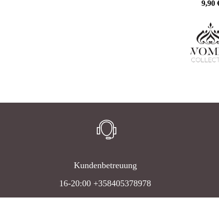
9,90
Kundenbetreuung
16-20:00 +358405378978