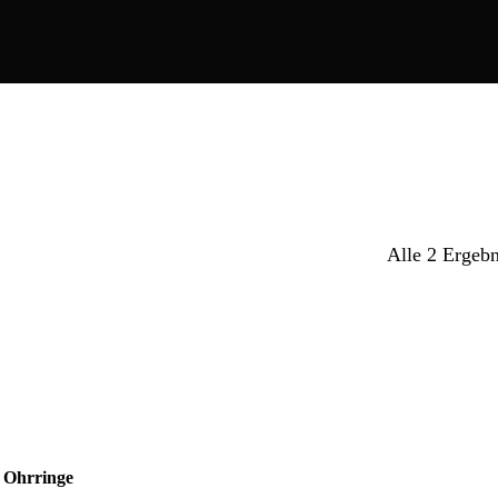
Alle 2 Ergebn
Es bef
 Ohrringe