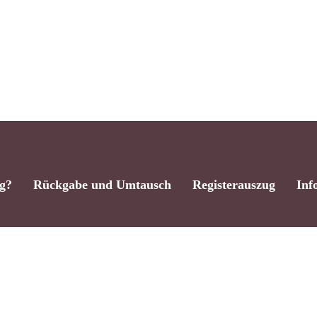
Zwischensumme
Warenk
ng?
Rückgabe und Umtausch
Registerauszug
Inf
facebook
instagram