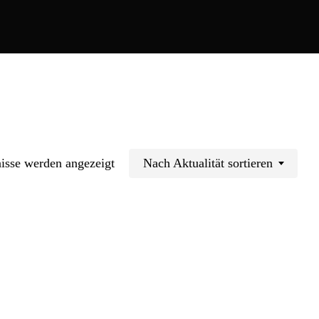
Nach
Nach Aktualität sortieren
isse werden angezeigt
Aktualität
sortiert
inden sich keine Produkte im Warenkorb.
Go To Shop