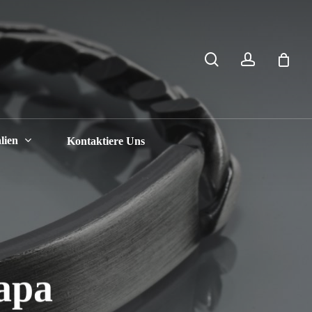
search
account
Close
Cart
lien
Kontaktiere Uns
apa