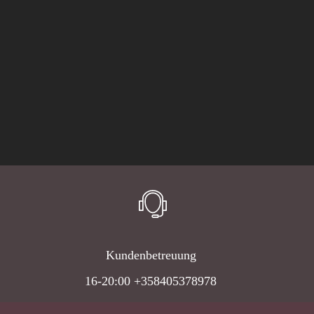
Kundenbetreuung
16-20:00 +358405378978