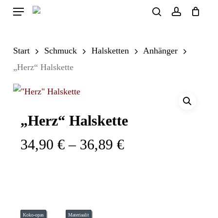
Skip
Menu
search
account
to
Close
Cart
Cart
main
Start
Schmuck
Halsketten
Anhänger
content
„Herz“ Halskette
„Herz“ Halskette
Preisspanne:
34,90
€
–
36,89
€
34,90 €
bis
36,89 €
Koko-opas
Materiaalit