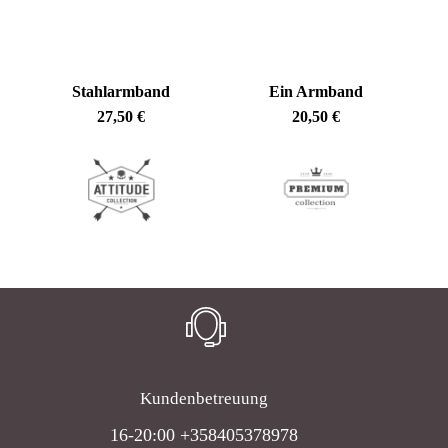
Go To Shop
Stahlarmband
Ein Armband
27,50
€
20,50
€
Kundenbetreuung
16-20:00 +358405378978